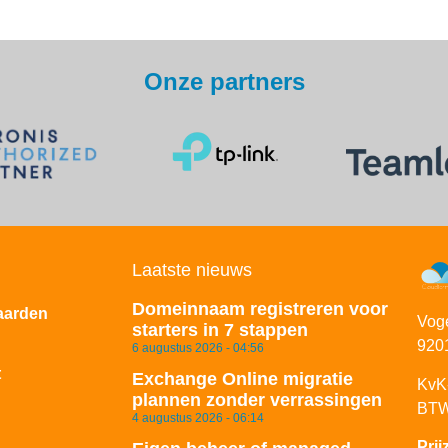
Onze partners
Laatste nieuws
Domeinnaam registreren voor
aarden
Vog
starters in 7 stappen
920
6 augustus 2026
04:56
t
Exchange Online migratie
KvK
plannen zonder verrassingen
BTW
4 augustus 2026
06:14
Pri