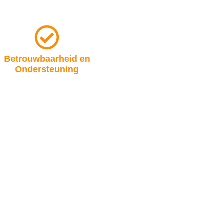
Betrouwbaarheid en
Ondersteuning
j geloven in transparantie en
enwerking. Je kunt rekenen op
e toewijding en ondersteuning
bij elke stap.
lijvend gesprek. Samen