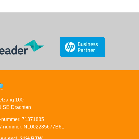
elzang 100
1 SE Drachten
-nummer: 71371885
-nummer: NL002285677B61
jzen excl. 21% BTW