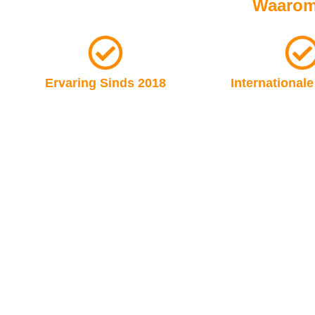
Waarom
Ervaring Sinds 2018
Internationale
Met jarenlange ervaring in de sector
Wij bedienen klante
begrijpen we de unieke uitdagingen
en zijn bekend m
van onze klanten en bieden we
behoeften van v
effectieve oplossingen.
markte
Klaar om jouw IT- en weboplossingen naar een hoger niveau t
ontdekken we hoe Cloudformatie jouw bedrijf of persoonlijke si