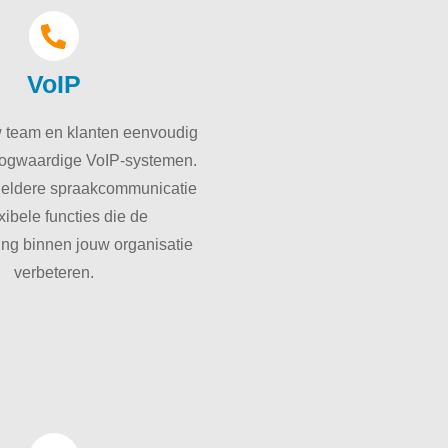
VoIP
w team en klanten eenvoudig
ogwaardige VoIP-systemen.
heldere spraakcommunicatie
xibele functies die de
g binnen jouw organisatie
verbeteren.