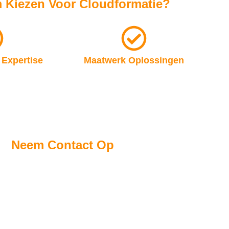
 Kiezen Voor Cloudformatie?
 Expertise
Maatwerk Oplossingen
n in heel Europa
Geen organisatie is hetzelfde. Wij
Wi
et de diverse
ontwikkelen oplossingen die
sam
erschillende
specifiek zijn afgestemd op jouw
onz
n.
unieke situatie.
Neem Contact Op
e tillen? Neem vandaag nog contact met ons op voor een vrijb
tuatie kan helpen groeien in de digitale wereld!