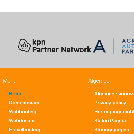
Menu
Algemeen
Home
Algemene voorw
Domeinnaam
Privacy policy
Webhosting
Herroepingsrech
Webdesign
Status Pagina
E-mailhosting
Storingspagina